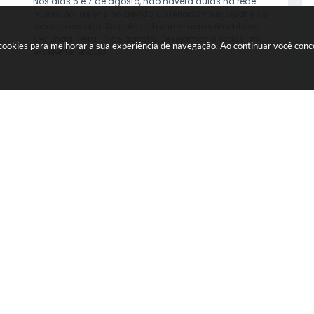
Nos dias 6 e 7 de agosto, não haverá aulas na rede
municipal de ensino devido ao feriado municipal e ao
recesso escolar. As aulas retornam normalmente na
segunda-feira, 10 de agosto. Desejamos a todos um
a cookies para melhorar a sua experiência de navegação. Ao continuar você co
excelente feriado.
05 AGO 2026
VER MAIS